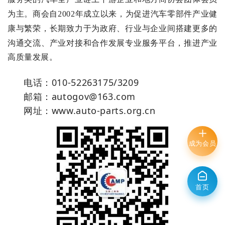
为
主
。
商
会
自
2
0
0
2
年成
立以
来
，
为
促
进
汽车零部
件
产业
健
建更
多
的
康与繁
荣，长期
致力
于为
政府
、行业与
企
业间
搭
沟通交流
、产
业对接和合作发展专
业服务平台，推进产业
高质量
发展。
电话：010-52263175/3209
邮箱：autogov@163.com
网址：www.auto-parts.org.cn
成为会员
首页