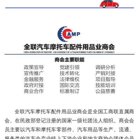
全联汽车摩托
车配件用品业
商
会
是全国工
商
联直属商
会
、在民政部登记注册的国家
一
级
社团
法
人
组
织
。
商
会
会
员
主要
以
汽
车和摩
托
车零部件、
汽车用
品等
生
产
、
流
通
、
服
务
类
的
汽
车
全
产
业
链
上
下游
企
业
和
地
方
商协
会
团
体会
员