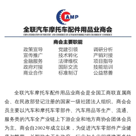
全联汽车摩托
车配件用品业
商
会
是全国工
商
联直属商
会
、在民政部登记注册的国家
一
级
社团
法
人
组
织
。
商
会
会
员
主要
以
汽
车和摩
托
车零部件、
汽车用
品等
生
产
、
流
通
、
服
务
类
的
汽
车
全
产
业
链
上
下游
企
业
和
地
方
商协
会
团
体会
员
为
主
。
商
会
自
2
0
0
2
年成
立以
来
，
为
促
进
汽车零部
件产业
健