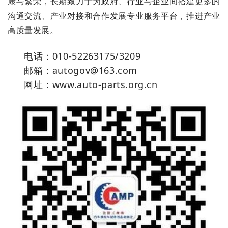
建更
多
的
康与繁
荣，长期
致力
于为
政府
、行业与
企
业间
搭
沟通交流
、产
业对接和合作发展专
业服务平台，推进产业
高质量
发展。
电话：010-52263175/3209
邮箱：autogov@163.com
网址：www.auto-parts.org.cn